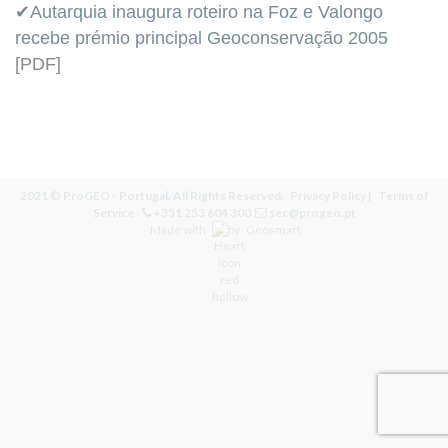
✔Autarquia inaugura roteiro na Foz e Valongo
recebe prémio principal Geoconservação 2005
[PDF]
2021 © ProGEO - Portugal. All Rights Reserved.
Privacy Policy
|
Terms of
Service
+351 253 604 300
sec@progeo.pt
Made with
by
Geosmart