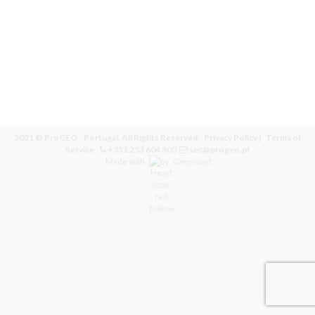
2021 © ProGEO - Portugal. All Rights Reserved.
Privacy Policy
|
Terms of
Service
+351 253 604 300
sec@progeo.pt
Made with
by
Geosmart